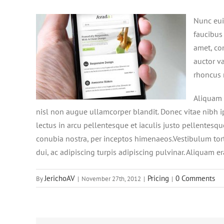
Nunc euis
faucibus
amet, con
auctor va
rhoncus n
Aliquam 
nisl non augue ullamcorper blandit. Donec vitae nibh ip
lectus in arcu pellentesque et iaculis justo pellentesq
conubia nostra, per inceptos himenaeos.Vestibulum torto
dui, ac adipiscing turpis adipiscing pulvinar. Aliquam e
JerichoAV
Pricing
0 Comments
By
|
November 27th, 2012
|
|