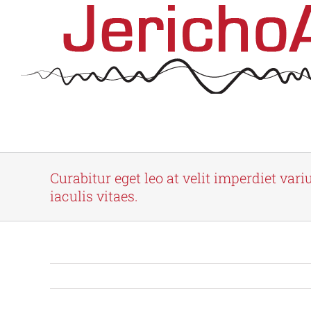
Skip
to
content
Curabitur eget leo at velit imperdiet var
iaculis vitaes.