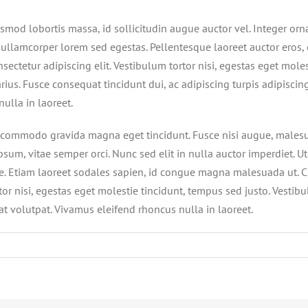
mod lobortis massa, id sollicitudin augue auctor vel. Integer ornar
 ullamcorper lorem sed egestas. Pellentesque laoreet auctor eros, 
sectetur adipiscing elit. Vestibulum tortor nisi, egestas eget moles
rius. Fusce consequat tincidunt dui, ac adipiscing turpis adipiscin
ulla in laoreet.
commodo gravida magna eget tincidunt. Fusce nisi augue, malesua
sum, vitae semper orci. Nunc sed elit in nulla auctor imperdiet. Ut
ue. Etiam laoreet sodales sapien, id congue magna malesuada ut. Cl
r nisi, egestas eget molestie tincidunt, tempus sed justo. Vestibu
rat volutpat. Vivamus eleifend rhoncus nulla in laoreet.