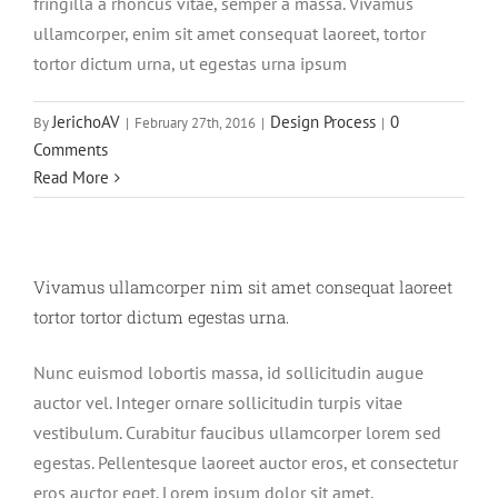
fringilla a rhoncus vitae, semper a massa. Vivamus
ullamcorper, enim sit amet consequat laoreet, tortor
tortor dictum urna, ut egestas urna ipsum
JerichoAV
Design Process
0
By
|
February 27th, 2016
|
|
Comments
Read More
Vivamus ullamcorper nim sit amet consequat laoreet
tortor tortor dictum egestas urna.
Nunc euismod lobortis massa, id sollicitudin augue
auctor vel. Integer ornare sollicitudin turpis vitae
vestibulum. Curabitur faucibus ullamcorper lorem sed
egestas. Pellentesque laoreet auctor eros, et consectetur
eros auctor eget. Lorem ipsum dolor sit amet,