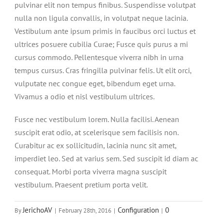
pulvinar elit non tempus finibus. Suspendisse volutpat
nulla non ligula convallis, in volutpat neque lacinia.
Vestibulum ante ipsum primis in faucibus orci luctus et
ultrices posuere cubilia Curae; Fusce quis purus a mi
cursus commodo. Pellentesque viverra nibh in urna
tempus cursus. Cras fringilla pulvinar felis. Ut elit orci,
vulputate nec congue eget, bibendum eget urna.
Vivamus a odio et nisl vestibulum ultrices.
Fusce nec vestibulum lorem. Nulla facilisi. Aenean
suscipit erat odio, at scelerisque sem facilisis non.
Curabitur ac ex sollicitudin, lacinia nunc sit amet,
imperdiet leo. Sed at varius sem. Sed suscipit id diam ac
consequat. Morbi porta viverra magna suscipit
vestibulum. Praesent pretium porta velit.
JerichoAV
Configuration
0
By
|
February 28th, 2016
|
|